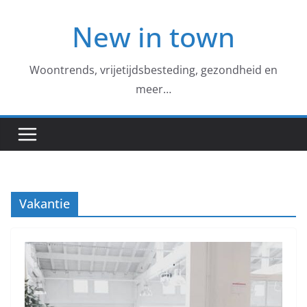
Skip
New in town
to
content
Woontrends, vrijetijdsbesteding, gezondheid en
meer…
Vakantie