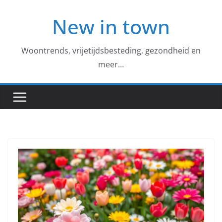
Skip
New in town
to
content
Woontrends, vrijetijdsbesteding, gezondheid en
meer…